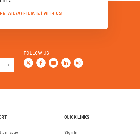
RETAIL/AFFILIATE) WITH US
FOLLOW US
ORT
QUICK LINKS
t an Issue
Sign In