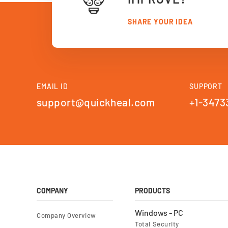
SHARE YOUR IDEA
EMAIL ID
SUPPORT
support@quickheal.com
+1-3473
COMPANY
PRODUCTS
Windows - PC
Company Overview
Total Security