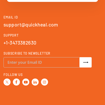
EMAIL ID
support@quickheal.com
SUPPORT
+1-3473382630
SUBSCRIBE TO NEWSLETTER
S
i
g
n
U
FOLLOW US
p
f
o
r
O
u
r
N
e
w