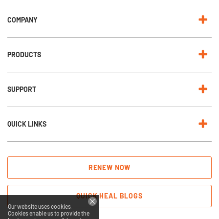
s
l
e
COMPANY
t
t
e
r
:
PRODUCTS
SUPPORT
QUICK LINKS
RENEW NOW
QUICK HEAL BLOGS
Our website uses cookies.
Cookies enable us to provide the