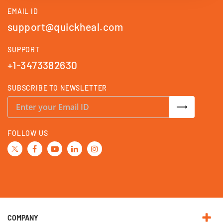
EMAIL ID
support@quickheal.com
SUPPORT
+1-3473382630
SUBSCRIBE TO NEWSLETTER
S
i
g
n
U
FOLLOW US
p
f
o
r
O
u
r
N
e
w
s
l
e
COMPANY